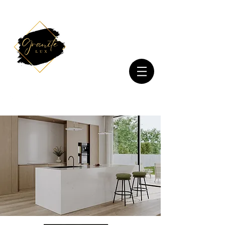
+3725210929
Info@granitelux.ee