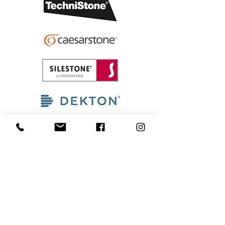
GraniteLux OÜ
+3725210929
info@granitelux.ee