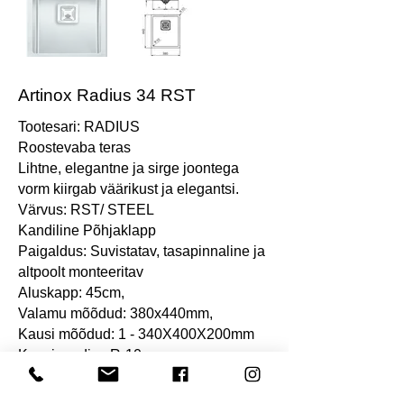
Artinox Radius 34 RST
Tootesari: RADIUS
Roostevaba teras
Lihtne, elegantne ja sirge joontega
vorm kiirgab väärikust ja elegantsi.
Värvus: RST/ STEEL
Kandiline Põhjaklapp
Paigaldus: Suvistatav, tasapinnaline ja
altpoolt monteeritav
Aluskapp: 45cm,
Valamu mõõdud: 380x440mm,
Kausi mõõdud: 1 - 340X400X200mm
Kausi raadius R-10mm
Pleki paksus 1,0mm
Kattega ülevool