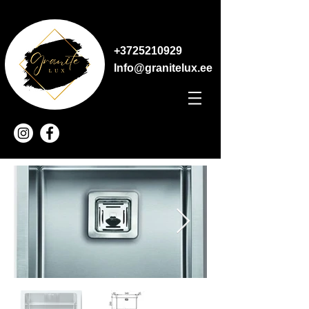
+3725210929
Info@granitelux.ee