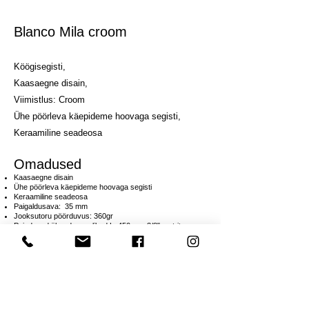
Blanco Mila croom
Köögisegisti,
Kaasaegne disain,
Viimistlus: Croom
Ühe pöörleva käepideme hoovaga segisti,
Keraamiline seadeosa
Omadused
Kaasaegne disain
Ühe pöörleva käepideme hoovaga segisti
Keraamiline seadeosa
Paigaldusava: 35 mm
Jooksutoru pöörduvus: 360gr
Painduvad ühendusvoolikud L=450mm, 3/8" mutritega
Kõrgus: 274mm
Tila kõrgus: 241m
Kaugus: 251mm
Pinnatöötlus: Croom
Hind: 185
€
Hind sisaldab käibemaksu