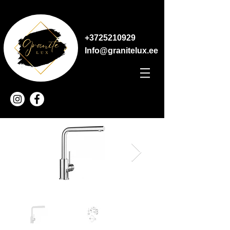
+3725210929
Info@granitelux.ee