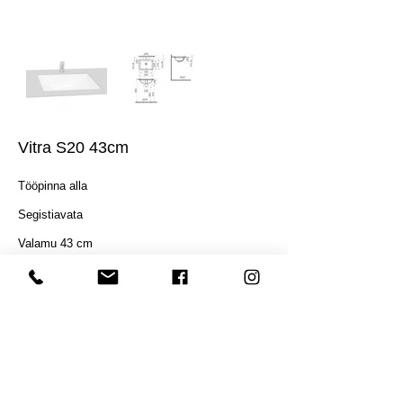
Vitra S20 43cm
Tööpinna alla
Segistiavata
Valamu 43 cm
Mõõtmed: 500x165x300 mm
Hind: 135
€
Hind sisaldab käibemaksu