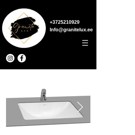
+3725210929
Info@granitelux.ee