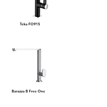
Teka FO915
Barazza B Free One