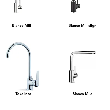
Blanco Mili
Blanco Mili silgr
Teka Inca
Blanco Mila